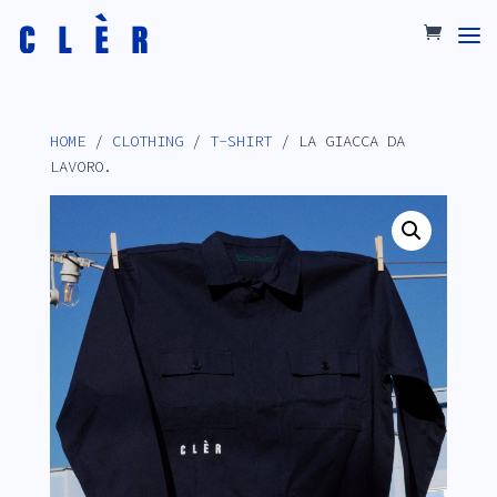
HOME
/
CLOTHING
/
T-SHIRT
/ LA GIACCA DA
LAVORO.