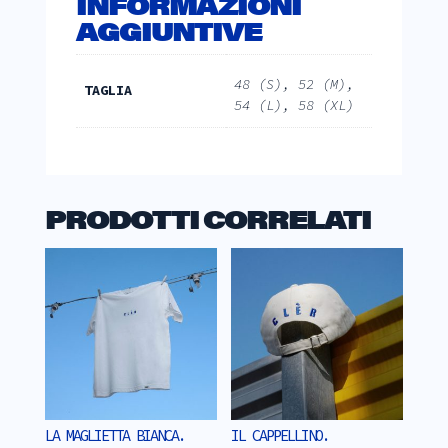
INFORMAZIONI
AGGIUNTIVE
48 (S), 52 (M),
TAGLIA
54 (L), 58 (XL)
PRODOTTI CORRELATI
LA MAGLIETTA BIANCA.
IL CAPPELLINO.