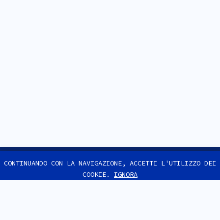
CONTINUANDO CON LA NAVIGAZIONE, ACCETTI L'UTILIZZO DEI
COOKIE.
IGNORA
F.A.Q.
IL MIO ACCOUNT.
POLITICA DI RIMBORSO E RESO.