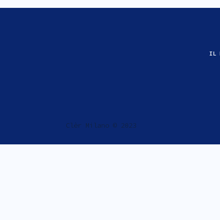
IL 
Clèr Milano © 2023